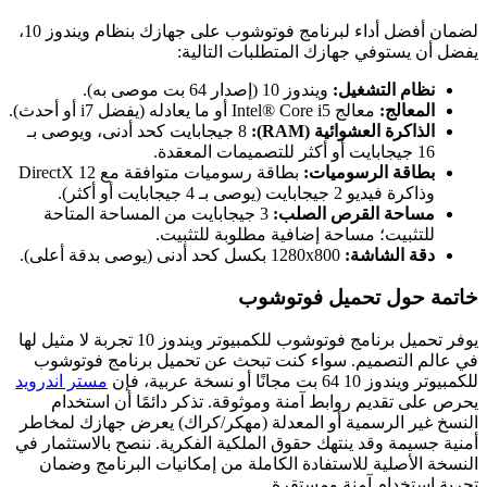
لضمان أفضل أداء لبرنامج فوتوشوب على جهازك بنظام ويندوز 10،
يفضل أن يستوفي جهازك المتطلبات التالية:
نظام التشغيل:
ويندوز 10 (إصدار 64 بت موصى به).
المعالج:
معالج Intel® Core i5 أو ما يعادله (يفضل i7 أو أحدث).
الذاكرة العشوائية (RAM):
8 جيجابايت كحد أدنى، ويوصى بـ
16 جيجابايت أو أكثر للتصميمات المعقدة.
بطاقة الرسوميات:
بطاقة رسوميات متوافقة مع DirectX 12
وذاكرة فيديو 2 جيجابايت (يوصى بـ 4 جيجابايت أو أكثر).
مساحة القرص الصلب:
3 جيجابايت من المساحة المتاحة
للتثبيت؛ مساحة إضافية مطلوبة للتثبيت.
دقة الشاشة:
1280x800 بكسل كحد أدنى (يوصى بدقة أعلى).
خاتمة حول تحميل فوتوشوب
يوفر تحميل برنامج فوتوشوب للكمبيوتر ويندوز 10 تجربة لا مثيل لها
في عالم التصميم. سواء كنت تبحث عن تحميل برنامج فوتوشوب
للكمبيوتر ويندوز 10 64 بت مجانًا أو نسخة عربية، فإن
مستر اندرويد
يحرص على تقديم روابط آمنة وموثوقة. تذكر دائمًا أن استخدام
النسخ غير الرسمية أو المعدلة (مهكر/كراك) يعرض جهازك لمخاطر
أمنية جسيمة وقد ينتهك حقوق الملكية الفكرية. ننصح بالاستثمار في
النسخة الأصلية للاستفادة الكاملة من إمكانيات البرنامج وضمان
تجربة استخدام آمنة ومستقرة.