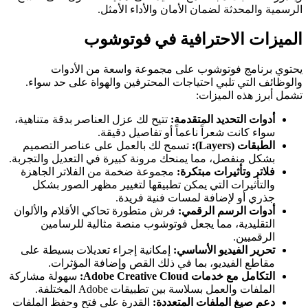
الرسمية والمحدثة لضمان الأمان والأداء الأمثل.
الميزات الاحترافية في فوتوشوب
يحتوي برنامج فوتوشوب على مجموعة واسعة من الأدوات
والوظائف التي تلبي احتياجات المحترفين والهواة على حد سواء.
تشمل أبرز هذه الميزات:
أدوات التحديد المتقدمة:
تتيح لك عزل العناصر بدقة متناهية،
سواء كانت شعراً ناعماً أو تفاصيل دقيقة.
الطبقات (Layers):
تسمح لك بالعمل على عناصر التصميم
بشكل منفصل، مما يمنحك مرونة كبيرة في التعديل والتجربة.
فلاتر وتأثيرات مبتكرة:
مجموعة ضخمة من الفلاتر الجاهزة
والتأثيرات التي يمكن تطبيقها لتغيير مظهر الصور بشكل
جذري أو لإضافة لمسات فنية فريدة.
أدوات الرسم الرقمي:
فرش متطورة تحاكي الأقلام والألوان
التقليدية، مما يجعل فوتوشوب منصة مثالية للرسامين
الرقميين.
تحرير الفيديو الأساسي:
إمكانية إجراء تعديلات بسيطة على
مقاطع الفيديو، بما في ذلك القص وإضافة المؤثرات.
التكامل مع خدمات Adobe Creative Cloud:
سهولة مشاركة
الملفات والعمل بسلاسة بين تطبيقات Adobe المختلفة.
دعم صيغ الملفات المتعددة:
القدرة على فتح وحفظ الملفات