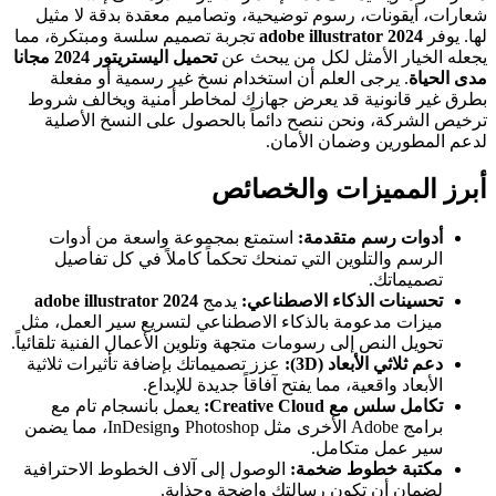
شعارات، أيقونات، رسوم توضيحية، وتصاميم معقدة بدقة لا مثيل
لها. يوفر
adobe illustrator 2024
تجربة تصميم سلسة ومبتكرة، مما
يجعله الخيار الأمثل لكل من يبحث عن
تحميل اليستريتور 2024 مجانا
مدى الحياة
. يرجى العلم أن استخدام نسخ غير رسمية أو مفعلة
بطرق غير قانونية قد يعرض جهازك لمخاطر أمنية ويخالف شروط
ترخيص الشركة، ونحن ننصح دائماً بالحصول على النسخ الأصلية
لدعم المطورين وضمان الأمان.
أبرز المميزات والخصائص
أدوات رسم متقدمة:
استمتع بمجموعة واسعة من أدوات
الرسم والتلوين التي تمنحك تحكماً كاملاً في كل تفاصيل
تصميماتك.
تحسينات الذكاء الاصطناعي:
يدمج
adobe illustrator 2024
ميزات مدعومة بالذكاء الاصطناعي لتسريع سير العمل، مثل
تحويل النص إلى رسومات متجهة وتلوين الأعمال الفنية تلقائياً.
دعم ثلاثي الأبعاد (3D):
عزز تصميماتك بإضافة تأثيرات ثلاثية
الأبعاد واقعية، مما يفتح آفاقاً جديدة للإبداع.
تكامل سلس مع Creative Cloud:
يعمل بانسجام تام مع
برامج Adobe الأخرى مثل Photoshop وInDesign، مما يضمن
سير عمل متكامل.
مكتبة خطوط ضخمة:
الوصول إلى آلاف الخطوط الاحترافية
لضمان أن تكون رسالتك واضحة وجذابة.