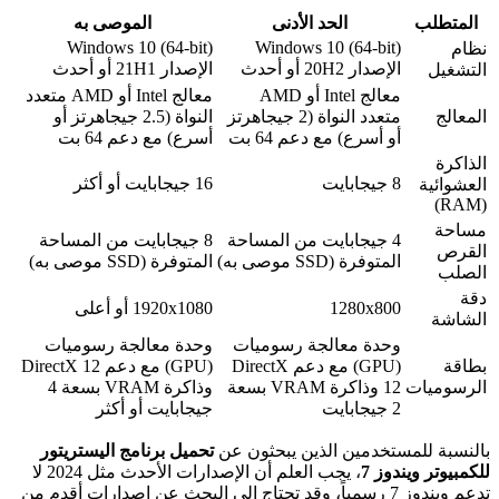
المتطلب
الحد الأدنى
الموصى به
Windows 10 (64-bit)
Windows 10 (64-bit)
نظام
الإصدار 20H2 أو أحدث
الإصدار 21H1 أو أحدث
التشغيل
معالج Intel أو AMD
معالج Intel أو AMD متعدد
المعالج
متعدد النواة (2 جيجاهرتز
النواة (2.5 جيجاهرتز أو
أو أسرع) مع دعم 64 بت
أسرع) مع دعم 64 بت
الذاكرة
8 جيجابايت
16 جيجابايت أو أكثر
العشوائية
(RAM)
مساحة
4 جيجابايت من المساحة
8 جيجابايت من المساحة
القرص
المتوفرة (SSD موصى به)
المتوفرة (SSD موصى به)
الصلب
دقة
1280x800
1920x1080 أو أعلى
الشاشة
وحدة معالجة رسوميات
وحدة معالجة رسوميات
بطاقة
(GPU) مع دعم DirectX
(GPU) مع دعم DirectX 12
الرسوميات
12 وذاكرة VRAM بسعة
وذاكرة VRAM بسعة 4
2 جيجابايت
جيجابايت أو أكثر
بالنسبة للمستخدمين الذين يبحثون عن
تحميل برنامج اليستريتور
للكمبيوتر ويندوز 7
، يجب العلم أن الإصدارات الأحدث مثل 2024 لا
تدعم ويندوز 7 رسمياً، وقد تحتاج إلى البحث عن إصدارات أقدم من