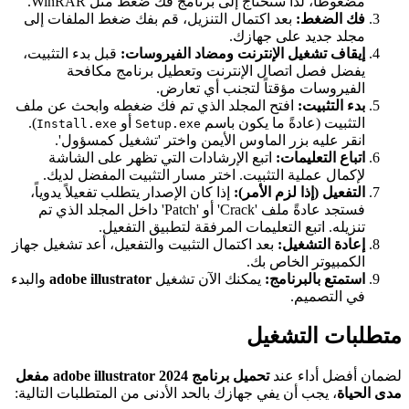
مضغوطاً، لذا ستحتاج إلى برنامج فك ضغط مثل WinRAR.
فك الضغط:
بعد اكتمال التنزيل، قم بفك ضغط الملفات إلى
مجلد جديد على جهازك.
إيقاف تشغيل الإنترنت ومضاد الفيروسات:
قبل بدء التثبيت،
يفضل فصل اتصال الإنترنت وتعطيل برنامج مكافحة
الفيروسات مؤقتاً لتجنب أي تعارض.
بدء التثبيت:
افتح المجلد الذي تم فك ضغطه وابحث عن ملف
التثبيت (عادةً ما يكون باسم
أو
).
Install.exe
Setup.exe
انقر عليه بزر الماوس الأيمن واختر 'تشغيل كمسؤول'.
اتباع التعليمات:
اتبع الإرشادات التي تظهر على الشاشة
لإكمال عملية التثبيت. اختر مسار التثبيت المفضل لديك.
التفعيل (إذا لزم الأمر):
إذا كان الإصدار يتطلب تفعيلاً يدوياً،
فستجد عادةً ملف 'Crack' أو 'Patch' داخل المجلد الذي تم
تنزيله. اتبع التعليمات المرفقة لتطبيق التفعيل.
إعادة التشغيل:
بعد اكتمال التثبيت والتفعيل، أعد تشغيل جهاز
الكمبيوتر الخاص بك.
استمتع بالبرنامج:
يمكنك الآن تشغيل
adobe illustrator
والبدء
في التصميم.
متطلبات التشغيل
لضمان أفضل أداء عند
تحميل برنامج adobe illustrator 2024 مفعل
مدى الحياة
، يجب أن يفي جهازك بالحد الأدنى من المتطلبات التالية: