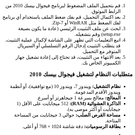
قم بتحميل الملف المضغوط لبرنامج فيجوال بيسك 2010 من
الرابط الموثوق.
بعد اكتمال التحميل، قم بفك ضغط الملف باستخدام أي برنامج
لفك الضغط مثل WinRAR أو 7-Zip.
ابحث عن ملف التثبيت الرئيسي (عادة ما يكون بصيغة
setup.exe) وقم بتشغيله.
اتبع التعليمات التي تظهر على الشاشة لإكمال عملية التثبيت.
قد يتطلب التثبيت إدخال الرقم التسلسلي أو السيريال
المتوفر مع التحميل.
بعد الانتهاء من التثبيت، قد تحتاج إلى إعادة تشغيل جهاز
الكمبيوتر الخاص بك.
متطلبات النظام لتشغيل فيجوال بيسك 2010
نظام التشغيل:
ويندوز 7، ويندوز 10 (مع توافقية)، أو أنظمة
ويندوز الأقدم المدعومة.
المعالج:
معالج بسرعة 1 جيجاهرتز أو أسرع.
الذاكرة العشوائية (RAM):
512 ميجابايت على الأقل (1
جيجابايت أو أكثر موصى به).
مساحة القرص الصلب:
حوالي 3 جيجابايت من المساحة
المتاحة.
بطاقة الرسوميات:
دقة شاشة 1024 × 768 أو أعلى.