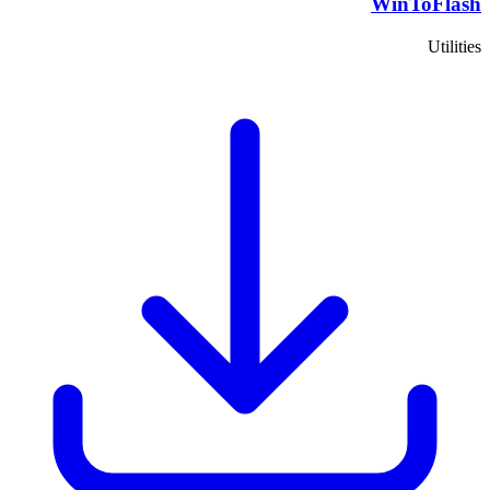
WinToFlash
Utilities